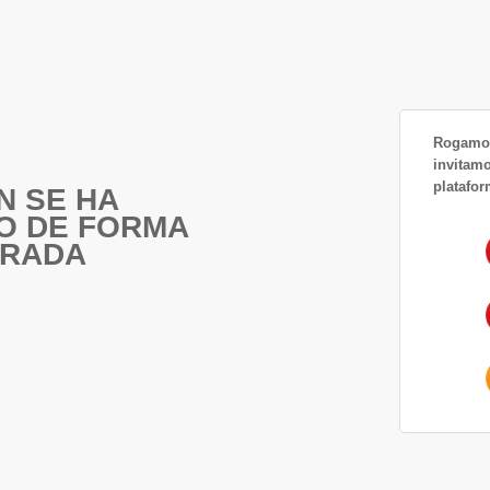
Rogamos
invitamo
platafor
N SE HA
O DE FORMA
ERADA