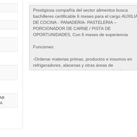
IAR
BA