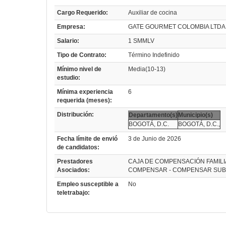
Cargo Requerido:
Auxiliar de cocina
Empresa:
GATE GOURMET COLOMBIA LTDA
Salario:
1 SMMLV
Tipo de Contrato:
Término Indefinido
Mínimo nivel de
Media(10-13)
estudio:
Mínima experiencia
6
requerida (meses):
Distribución:
Departamento(s)
Municipio(s)
BOGOTÁ, D.C.
BOGOTÁ, D.C.,
Fecha límite de envió
3 de Junio de 2026
de candidatos:
Prestadores
CAJA DE COMPENSACIÓN FAMIL
Asociados:
COMPENSAR - COMPENSAR SU
Empleo susceptible a
No
teletrabajo: