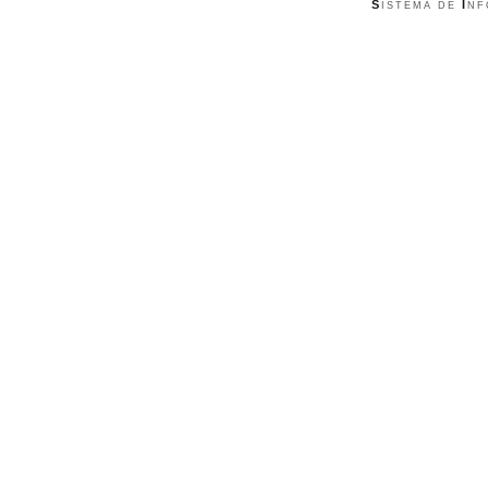
S
I
ISTEMA DE
NF